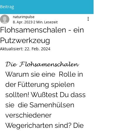
Beitrag
naturimpulse
8. Apr. 2023
2 Min. Lesezeit
Flohsamenschalen - ein
Putzwerkzeug
Aktualisiert:
22. Feb. 2024
𝓓𝓲𝓮  𝓕𝓵𝓸𝓱𝓼𝓪𝓶𝓮𝓷𝓼𝓬𝓱𝓪𝓵𝓮𝓷 
Warum sie eine  Rolle in 
der Fütterung spielen 
sollten! Wußtest Du dass 
sie  die Samenhülsen 
verschiedener 
Wegericharten sind? Die 