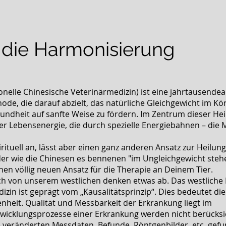
 die Harmonisierung
nelle Chinesische Veterinärmedizin) ist eine jahrtausendeal
de, die darauf abzielt, das natürliche Gleichgewicht im Kö
undheit auf sanfte Weise zu fördern. Im Zentrum dieser Hei
der Lebensenergie, die durch spezielle Energiebahnen – die 
irituell an, lässt aber einen ganz anderen Ansatz zur Heilun
oder wie die Chinesen es bennenen "im Ungleichgewicht stehe
nen völlig neuen Ansatz für die Therapie an Deinem Tier.
ch von unserem westlichen denken etwas ab. Das westliche
izin ist geprägt vom „Kausalitätsprinzip“. Dies bedeutet di
nheit. Qualität und Messbarkeit der Erkrankung liegt im
wicklungsprozesse einer Erkrankung werden nicht berücksic
e veränderten Messdaten, Befunde, Röntgenbilder, etc. gef