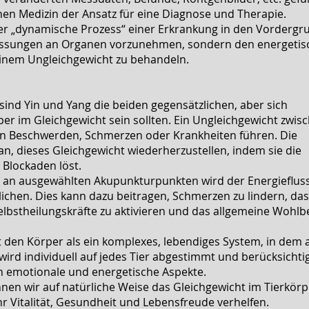
hen Medizin der Ansatz für eine Diagnose und Therapie.
 der „dynamische Prozess“ einer Erkrankung in den Vordergru
Messungen an Organen vorzunehmen, sondern den energetis
einem Ungleichgewicht zu behandeln.
sind Yin und Yang die beiden gegensätzlichen, aber sich
er im Gleichgewicht sein sollten. Ein Ungleichgewicht zwis
n Beschwerden, Schmerzen oder Krankheiten führen. Die
an, dieses Gleichgewicht wiederherzustellen, indem sie die
 Blockaden löst.
n an ausgewählten Akupunkturpunkten wird der Energieflus
lichen. Dies kann dazu beitragen, Schmerzen zu lindern, das
lbstheilungskräfte zu aktivieren und das allgemeine Wohlb
den Körper als ein komplexes, lebendiges System, in dem a
wird individuell auf jedes Tier abgestimmt und berücksicht
 emotionale und energetische Aspekte.
nen wir auf natürliche Weise das Gleichgewicht im Tierkörp
r Vitalität, Gesundheit und Lebensfreude verhelfen.