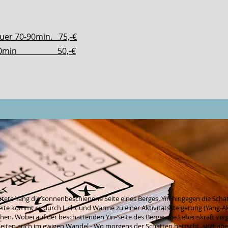
uer 70-90min. 75,-€
ca. 60min 50,-€
tete Yang die sonnenbeschienene Seite eines Berges. Yin hingegen die Schat
eite kommt es durch Licht und Wärme zu einer Aktivitätssteigerung (Yang-Akt
en. Wobei auf der beschattenden Yin-Seite des Berges die Lebenskraft vergl
Seiten auch im ewigen Wandel - Wo morgens der Schatten herrscht, sitzt ab