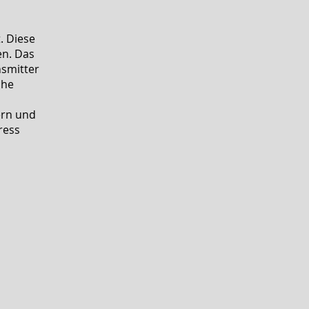
. Diese
en. Das
nsmitter
che
ern und
ress