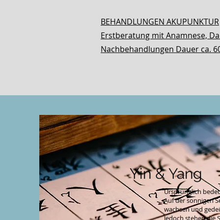
BEHANDLUNGEN AKUPUNKTUR
Erstberatung mit Anamnese, Da
Nachbehandlungen Dauer 
Yin & Yang
Ursprünglich bedeu
Auf der sonnigen S
wachsen und gedeih
Jedoch stehen die 