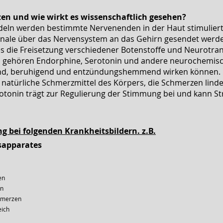
zen und wie wirkt es wissenschaftlich gesehen?
eln werden bestimmte Nervenenden in der Haut stimuliert
ignale über das Nervensystem an das Gehirn gesendet werd
es die Freisetzung verschiedener Botenstoffe und Neurotra
en gehören Endorphine, Serotonin und andere neurochemis
rnd, beruhigend und entzündungshemmend wirken können.
 natürliche Schmerzmittel des Körpers, die Schmerzen lind
otonin trägt zur Regulierung der Stimmung bei und kann St
g bei folgenden Krankheitsbildern. z.B.
sapparates
ten
en
chmerzen
eich