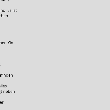
nd. Es ist
chen
chen Yin
s
efinden
lles
igt neben
er