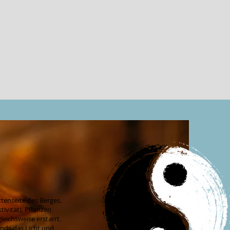
tenseite des Berges.
ivität), Pflanzen
eichsweise erstarrt.
ends das Licht und