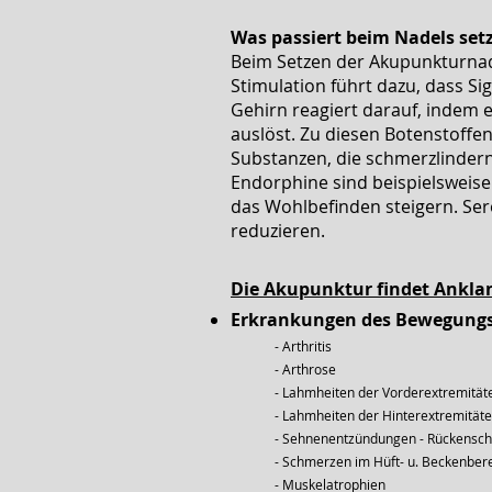
Was passiert beim Nadels set
Beim Setzen der Akupunkturnad
Stimulation führt dazu, dass S
Gehirn reagiert darauf, indem 
auslöst. Zu diesen Botenstoff
Substanzen, die schmerzlinde
Endorphine sind beispielsweise
das Wohlbefinden steigern. Ser
reduzieren.
Die Akupunktur findet Anklan
Erkrankungen des Bewegung
- Arthritis
- Arthrose
- Lahmheiten der Vorderextremitä
- Lahmheiten der Hinterextremität
- Sehnenentzündungen - Rückens
- Schmerzen im Hüft- u. Beckenber
- Muskelatrophien