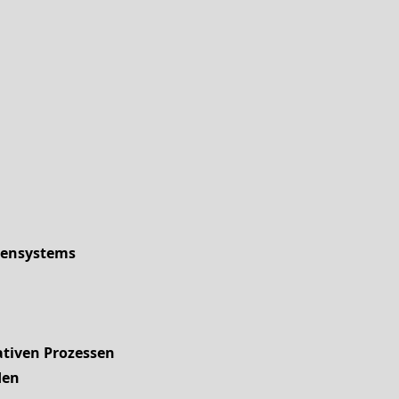
rvensystems
ativen Prozessen
den