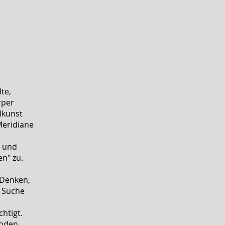
te,
rper
lkunst
Meridiane
g und
n" zu.
 Denken,
e Suche
htigt.
unden